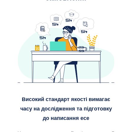
Тура
ОСОБ
За т
За т
Екон
Наук
Істор
Високий стандарт якості вимагає
часу на дослідження та підготовку
Папе
до написання есе
Філо