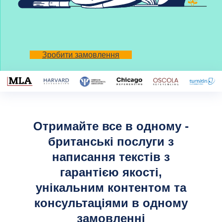
курсо
Проє
Зробити замовлення
Напи
Power
За с
Отримайте все в одному -
британські послуги з
Стил
написання текстів з
Стил
гарантією якості,
унікальним контентом та
Гарв
консультаціями в одному
циту
замовленні