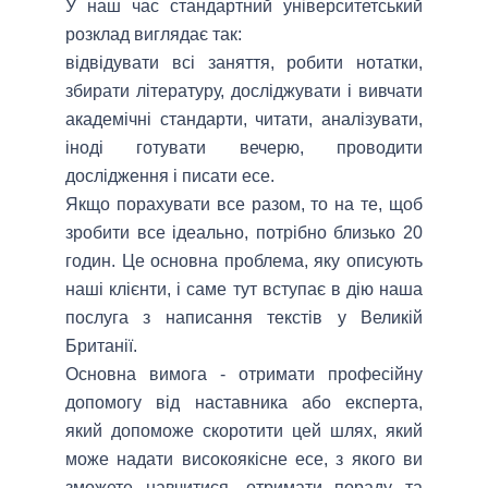
У наш час стандартний університетський
Послу
розклад виглядає так:
англ
відвідувати всі заняття, робити нотатки,
збирати літературу, досліджувати і вивчати
академічні стандарти, читати, аналізувати,
іноді готувати вечерю, проводити
дослідження і писати есе.
Якщо порахувати все разом, то на те, щоб
зробити все ідеально, потрібно близько 20
годин. Це основна проблема, яку описують
наші клієнти, і саме тут вступає в дію наша
послуга з написання текстів у Великій
Британії.
Основна вимога - отримати професійну
допомогу від наставника або експерта,
який допоможе скоротити цей шлях, який
може надати високоякісне есе, з якого ви
зможете навчитися, отримати пораду та