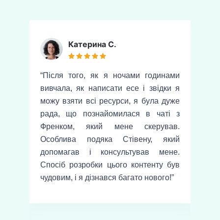
Катерина С.
А
віс
“Після того, як я ночами годинами
“С
бре
вивчала, як написати есе і звідки я
що
ила
можу взяти всі ресурси, я була дуже
50
ені
рада, що познайомилася в чаті з
сп
ні.
Френком, який мене скерував.
ав
ала
Особлива подяка Стівену, який
от
ла
допомагав і консультував мене.
ро
ому
Спосіб розробки цього контенту був
п
ота
чудовим, і я дізнався багато нового!”
пи
 цю
ак